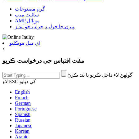
گرم مصنوعات
سائيٽ ميپ
AMP موبائل
,
پيرن جا جراب
,
جراب جو انداز
اي ميل موڪليو
x
مفت اقتباس جي درخواست ڪريو
ڳولهڻ لاءِ داخل ڪريو يا بند ڪرڻ
لاءِ ESC کي دٻايو
English
French
German
Portuguese
Spanish
Russian
Japanese
Korean
Arabic