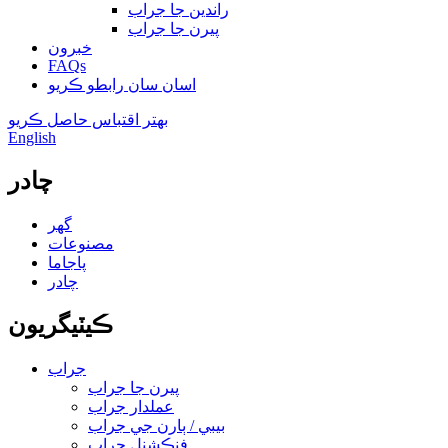
راندين جا جراب
پيرن جا جراب
خبرون
FAQs
اسان سان رابطو ڪريو
بهتر اقتباس حاصل ڪريو
English
چادر
گهر
مصنوعات
پاجاما
چادر
ڪيٽيگريون
جراب
پيرن جا جراب
عملدار جراب
بيبي / ٻارن جي جراب
فنڪشنل جراب