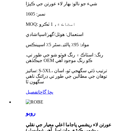
شيء جو نالو: بهار لاء عورتن جي ڪپڙا
نمبر: 1605
MOQ: اسٽاڪ ۾، 1 ٽڪرو
استعمال: ھوٽل/گھر/اسپا/شادي
مواد: 95٪ پالئیےسٹر 5٪ اسپينڪس
رنگ: اسٽاڪ ۾ رنگ فوٽو شو جي طور تي،
جيڪڏهن OEM ڪو رنگ موجود آهي
سائيز: S-5XL، ترتيب ڏئي سگهجي ٿو، اسان
توهان جي مطالبن جي طور تي ڊرائنگ ٺاهي
سگهون ٿا
پڇا ڳاڇا
تفصيل
روبو
عورتن لاء ريشمي پاجاما اعلي معيار جي نقلي
ريشمي ڪپڙي مان ٺهيل آهي (پوليسٽر)