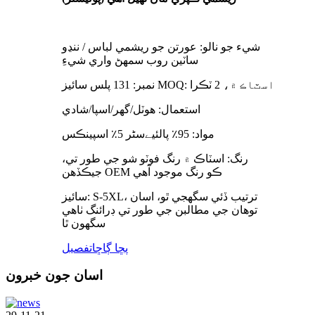
شيء جو نالو: عورتن جو ريشمي لباس / ننڍو
ساٽين روب سمهڻ واري شيءِ
نمبر: 131 پلس سائيز MOQ: اسٽاڪ ۾، 2 ٽڪرا
استعمال: ھوٽل/گھر/اسپا/شادي
مواد: 95٪ پالئیےسٹر 5٪ اسپينڪس
رنگ: اسٽاڪ ۾ رنگ فوٽو شو جي طور تي،
جيڪڏهن OEM ڪو رنگ موجود آهي
سائيز: S-5XL، ترتيب ڏئي سگهجي ٿو، اسان
توهان جي مطالبن جي طور تي ڊرائنگ ٺاهي
سگهون ٿا
پڇا ڳاڇا
تفصيل
اسان جون خبرون