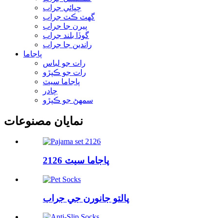
ڇپائي جراب
گھٽ ڪٽ جراب
پيرن جا جراب
گوڏا بلند جراب
راندين جا جراب
پاجاما
رات جو لباس
رات جو ڪپڙو
پاجاما سيٽ
چادر
سمهڻ جو ڪپڙو
نمايان مصنوعات
پاجاما سيٽ 2126
پالتو جانورن جي جراب