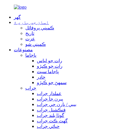
گهر
اسان جي باري ۾
ڪمپني پروفائل
تاريخ
عزت
ڪمپني شو
مصنوعات
پاجاما
رات جو لباس
رات جو ڪپڙو
پاجاما سيٽ
چادر
سمهڻ جو ڪپڙو
جراب
عملدار جراب
پيرن جا جراب
بيبي / ٻارن جي جراب
فنڪشنل جراب
گوڏا بلند جراب
گھٽ ڪٽ جراب
ڇپائي جراب