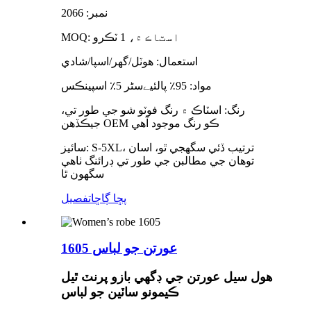
نمبر: 2066
MOQ: اسٽاڪ ۾، 1 ٽڪرو
استعمال: ھوٽل/گھر/اسپا/شادي
مواد: 95٪ پالئیےسٹر 5٪ اسپينڪس
رنگ: اسٽاڪ ۾ رنگ فوٽو شو جي طور تي،
جيڪڏهن OEM ڪو رنگ موجود آهي
سائيز: S-5XL، ترتيب ڏئي سگهجي ٿو، اسان
توهان جي مطالبن جي طور تي ڊرائنگ ٺاهي
سگهون ٿا
پڇا ڳاڇا
تفصيل
عورتن جو لباس 1605
هول سيل عورتن جي ڊگھي بازو پرنٽ ٿيل
ڪيمونو ساٽين جو لباس