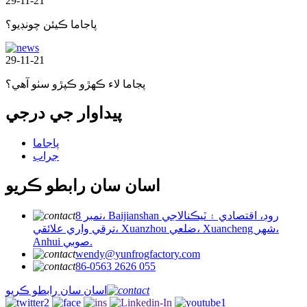
29-11-21
پاجاما ڪيئن چونڊيو؟
29-11-21
پجاما لاء ڪهڙو ڪپڙو سٺو آهي؟
پيداوار جي درجي
پاجاما
جراب
اسان سان رابطو ڪريو
نمبر 8، Baijianshan روڊ، اقتصادي ۽ ٽيڪنالاجي
ترقي واري علائقي، Xuanzhou ضلعي، Xuancheng شهر،
Anhui صوبي.
wendy@yunfrogfactory.com
86-0563 2626 055
اسان سان رابطو ڪريو