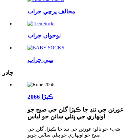
مخالف پرچي جراب
نوجوان جراب
بيبي جراب
چادر
ڪپڙا 2066
عورتن جي ننڊ جا ڪپڙا گلن جي صبح جو
اونهاري جي پتلي ساٽن جو لباس
شيءِ جو نالو: عورتن جي ننڊ جا ڪپڙا، گلن جي
صبح جو اونهاري جو پتلي ساٽين چوٻو